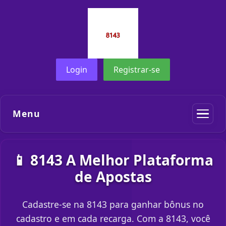
Login
Registrar-se
Menu
📱 8143 A Melhor Plataforma
de Apostas
Cadastre-se na 8143 para ganhar bônus no
cadastro e em cada recarga. Com a 8143, você