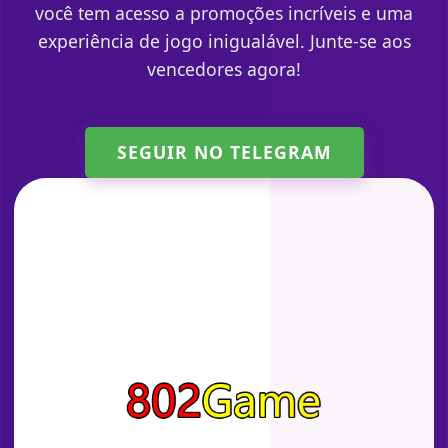
você tem acesso a promoções incríveis e uma
experiência de jogo inigualável. Junte-se aos
vencedores agora!
SEGUIR NO TELEGRAM