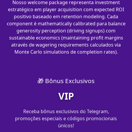
Nosso welcome package representa investment
estratégico em player acquisition com expected ROI
positivo baseado em retention modeling. Cada
component é mathematically calibrated para balance
generosity perception (driving signups) com
sustainable economics (maintaining profit margins
através de wagering requirements calculados via
Monte Carlo simulations de completion rates).
🎁 Bônus Exclusivos
VIP
Receba bônus exclusivos do Telegram,
promoções especiais e códigos promocionais
únicos!