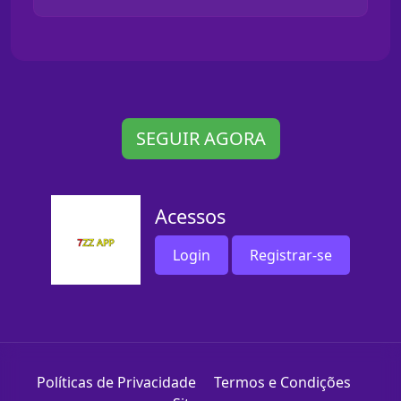
SEGUIR AGORA
Acessos
Login
Registrar-se
Políticas de Privacidade
Termos e Condições