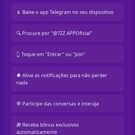
📱 Baixe o app Telegram no seu dispositivo
🔍 Procure por "@7ZZ APPOficial"
👆 Toque em "Entrar" ou "Join"
🔔 Ative as notificações para não perder
nada
💬 Participe das conversas e interaja
🎁 Receba bônus exclusivos
automaticamente