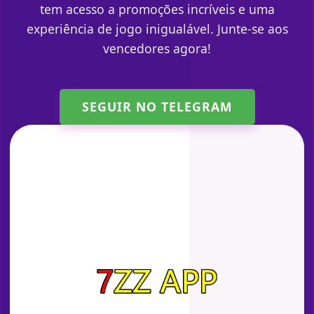
tem acesso a promoções incríveis e uma
experiência de jogo inigualável. Junte-se aos
vencedores agora!
SEGUIR NO TELEGRAM