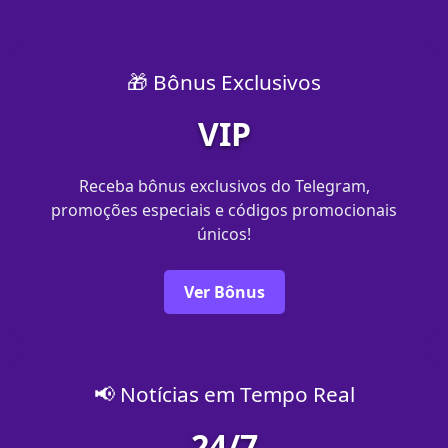
🎁 Bônus Exclusivos
VIP
Receba bônus exclusivos do Telegram,
promoções especiais e códigos promocionais
únicos!
Ver Bônus
📢 Notícias em Tempo Real
24/7