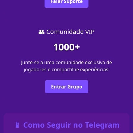
Falar Suporte
👥 Comunidade VIP
1000+
Junte-se a uma comunidade exclusiva de
jogadores e compartilhe experiências!
Entrar Grupo
📱 Como Seguir no Telegram