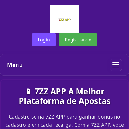
Login
Registrar-se
Menu
📱 7ZZ APP A Melhor
Plataforma de Apostas
Cadastre-se na 7ZZ APP para ganhar bônus no
cadastro e em cada recarga. Com a 7ZZ APP, você