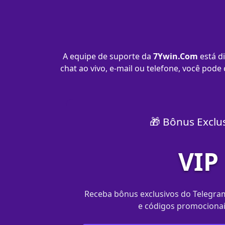
A equipe de suporte da
7Ywin.Com
está d
chat ao vivo, e-mail ou telefone, você pod
🎁 Bônus Exclu
VIP
Receba bônus exclusivos do Telegra
e códigos promocionai