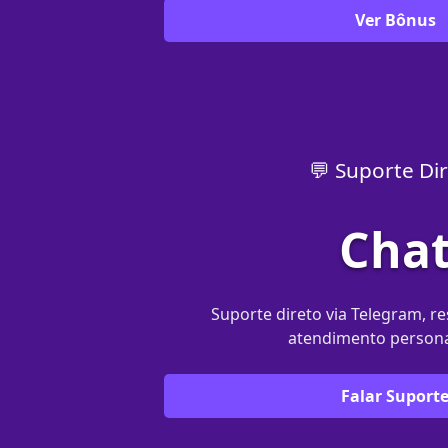
Ver Bônus
💬 Suporte Di
Cha
Suporte direto via Telegram, r
atendimento persona
Falar Suport