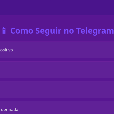
📱 Como Seguir no Telegram
ositivo
"
erder nada