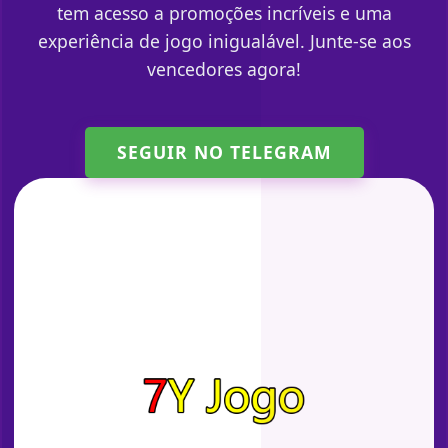
tem acesso a promoções incríveis e uma
experiência de jogo inigualável. Junte-se aos
vencedores agora!
SEGUIR NO TELEGRAM