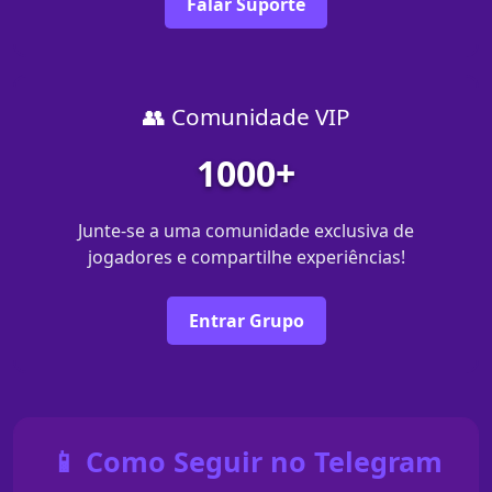
Falar Suporte
👥 Comunidade VIP
1000+
Junte-se a uma comunidade exclusiva de
jogadores e compartilhe experiências!
Entrar Grupo
📱 Como Seguir no Telegram