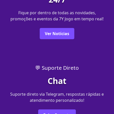
Fique por dentro de todas as novidades,
promoções e eventos da 7Y Jogo em tempo real!
Ver Notícias
💬 Suporte Direto
Chat
Suporte direto via Telegram, respostas rápidas e
atendimento personalizado!