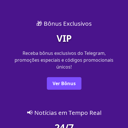
🎁 Bônus Exclusivos
VIP
Receba bônus exclusivos do Telegram,
promoções especiais e códigos promocionais
únicos!
Ver Bônus
📢 Notícias em Tempo Real
24/7