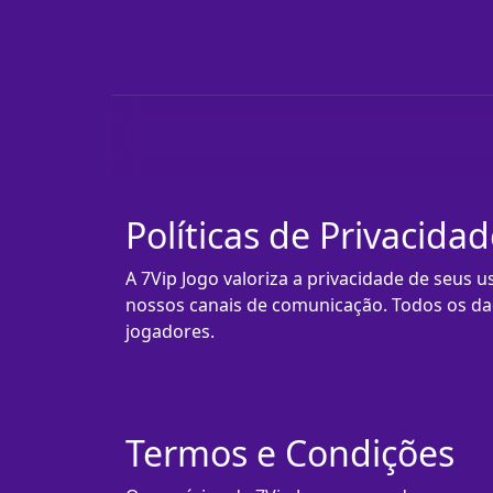
Políticas de Privacida
A 7Vip Jogo valoriza a privacidade de seus
nossos canais de comunicação. Todos os dad
jogadores.
Termos e Condições