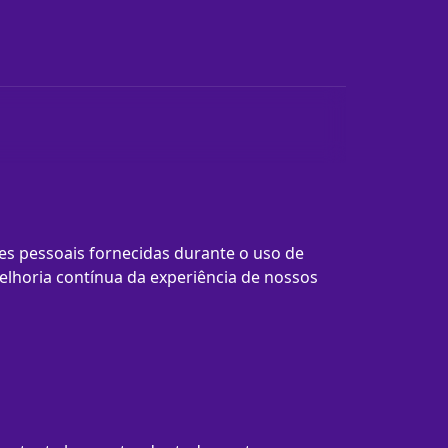
es pessoais fornecidas durante o uso de
elhoria contínua da experiência de nossos