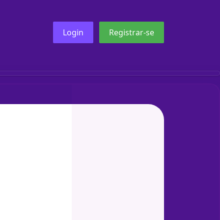
Login
Registrar-se