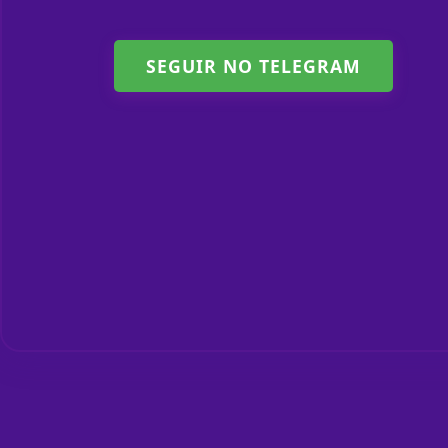
SEGUIR NO TELEGRAM