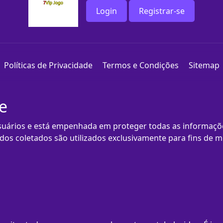
Login
Registrar-se
Políticas de Privacidade
Termos e Condições
Sitemap
de
 usuários e está empenhada em proteger todas as informaçõ
os coletados são utilizados exclusivamente para fins de m