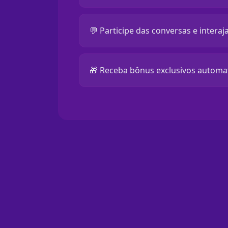
💬 Participe das conversas e interaj
🎁 Receba bônus exclusivos autom