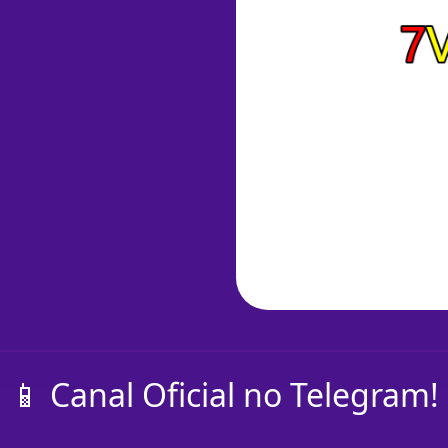
📱 Canal Oficial no Telegram!