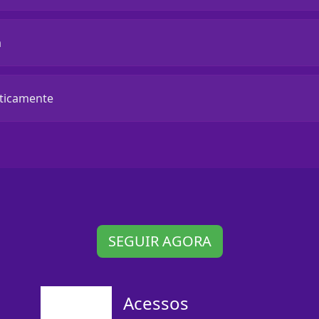
a
aticamente
SEGUIR AGORA
Acessos