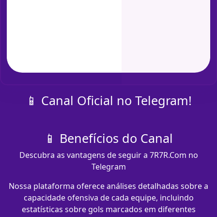
📱 Canal Oficial no Telegram!
📱 Benefícios do Canal
Descubra as vantagens de seguir a 7R7R.Com no
Telegram
Nossa plataforma oferece análises detalhadas sobre a
capacidade ofensiva de cada equipe, incluindo
estatísticas sobre gols marcados em diferentes