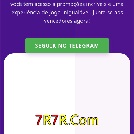
você tem acesso a promoções incríveis e uma
experiência de jogo inigualável. Junte-se aos
vencedores agora!
SEGUIR NO TELEGRAM