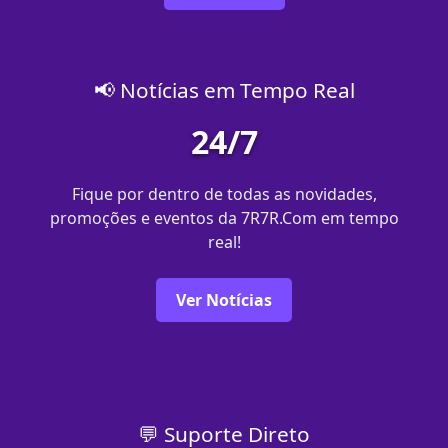
📢 Notícias em Tempo Real
24/7
Fique por dentro de todas as novidades,
promoções e eventos da 7R7R.Com em tempo
real!
Ver Notícias
💬 Suporte Direto