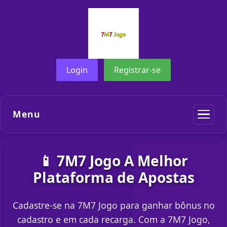
Login
Registrar-se
Menu
📱 7M7 Jogo A Melhor
Plataforma de Apostas
Cadastre-se na 7M7 Jogo para ganhar bônus no
cadastro e em cada recarga. Com a 7M7 Jogo,