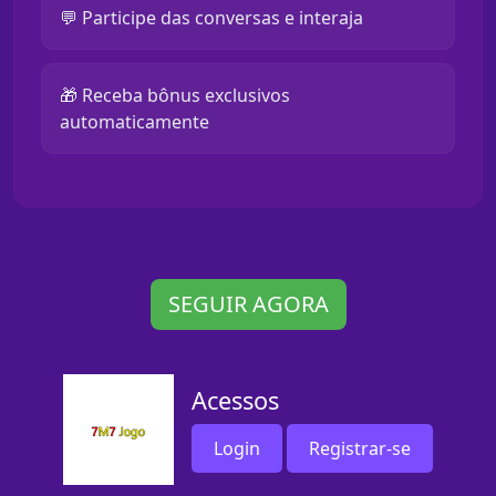
💬 Participe das conversas e interaja
🎁 Receba bônus exclusivos
automaticamente
SEGUIR AGORA
Acessos
Login
Registrar-se