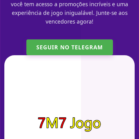
você tem acesso a promoções incríveis e uma
experiência de jogo inigualável. Junte-se aos
vencedores agora!
SEGUIR NO TELEGRAM