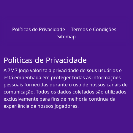
Políticas de Privacidade
Termos e Condições
Sitemap
Políticas de Privacidade
A 7M7 Jogo valoriza a privacidade de seus usuários e
está empenhada em proteger todas as informações
pessoais fornecidas durante o uso de nossos canais de
comunicação. Todos os dados coletados são utilizados
exclusivamente para fins de melhoria contínua da
experiência de nossos jogadores.