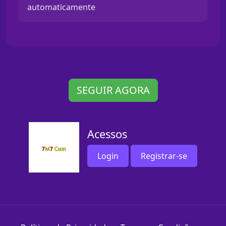
automaticamente
SEGUIR AGORA
Acessos
Login
Registrar-se