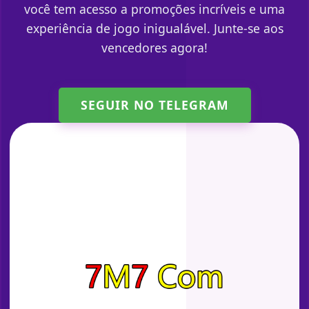
você tem acesso a promoções incríveis e uma
experiência de jogo inigualável. Junte-se aos
vencedores agora!
SEGUIR NO TELEGRAM