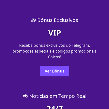
🎁 Bônus Exclusivos
VIP
Receba bônus exclusivos do Telegram,
promoções especiais e códigos promocionais
únicos!
Ver Bônus
📢 Notícias em Tempo Real
24/7