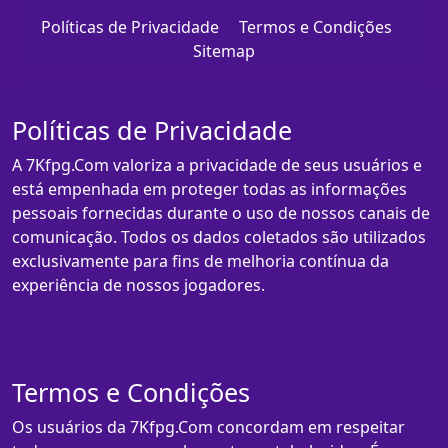
Políticas de Privacidade
Termos e Condições
Sitemap
Políticas de Privacidade
A 7Kfpg.Com valoriza a privacidade de seus usuários e
está empenhada em proteger todas as informações
pessoais fornecidas durante o uso de nossos canais de
comunicação. Todos os dados coletados são utilizados
exclusivamente para fins de melhoria contínua da
experiência de nossos jogadores.
Termos e Condições
Os usuários da 7Kfpg.Com concordam em respeitar