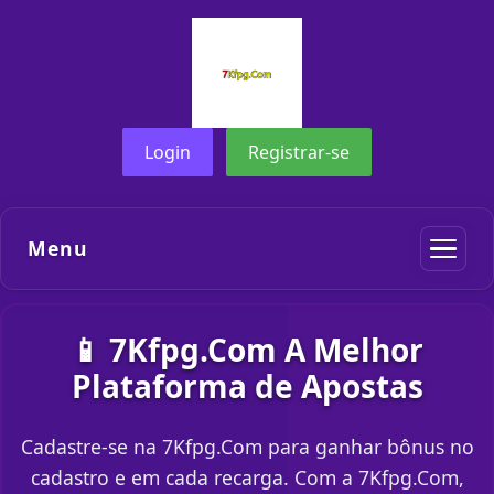
Login
Registrar-se
Menu
📱 7Kfpg.Com A Melhor
Plataforma de Apostas
Cadastre-se na 7Kfpg.Com para ganhar bônus no
cadastro e em cada recarga. Com a 7Kfpg.Com,