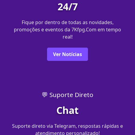
24/7
Fique por dentro de todas as novidades,
promoções e eventos da 7Kfpg.Com em tempo
real!
Ver Notícias
💬 Suporte Direto
Chat
Suporte direto via Telegram, respostas rápidas e
atendimento personalizado!