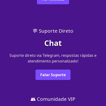
💬 Suporte Direto
Chat
Suporte direto via Telegram, respostas rápidas e
atendimento personalizado!
Falar Suporte
👥 Comunidade VIP