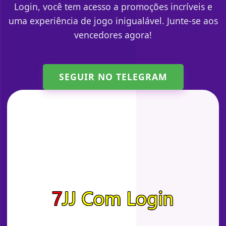
Login, você tem acesso a promoções incríveis e
uma experiência de jogo inigualável. Junte-se aos
vencedores agora!
SEGUIR NO TELEGRAM