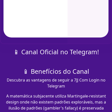
📱 Canal Oficial no Telegram!
📱 Benefícios do Canal
Descubra as vantagens de seguir a 7JJ Com Login no
Telegram
A matemática subjacente utiliza Martingale-resistant
design onde não existem padrões exploráveis, mas a
ilusão de padrões (gambler's fallacy) é preservada