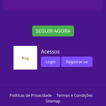
SEGUIR AGORA
Acessos
Login
Registrar-se
Políticas de Privacidade
Termos e Condições
Sitemap