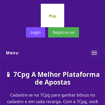
Login
Registrar-se
Menu
📱 7Cpg A Melhor Plataforma
de Apostas
Cadastre-se na 7Cpg para ganhar bônus no
cadastro e em cada recarga. Com a 7Cpg, você