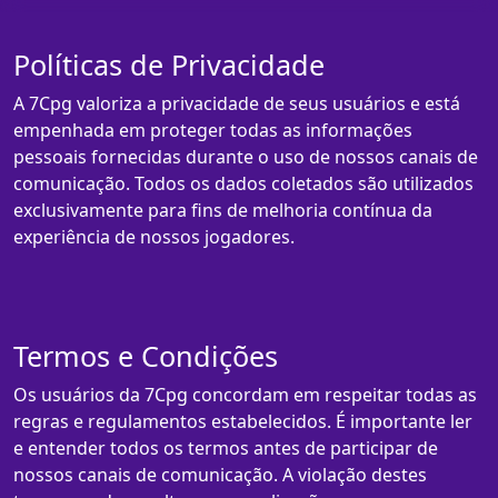
Políticas de Privacidade
A 7Cpg valoriza a privacidade de seus usuários e está
empenhada em proteger todas as informações
pessoais fornecidas durante o uso de nossos canais de
comunicação. Todos os dados coletados são utilizados
exclusivamente para fins de melhoria contínua da
experiência de nossos jogadores.
Termos e Condições
Os usuários da 7Cpg concordam em respeitar todas as
regras e regulamentos estabelecidos. É importante ler
e entender todos os termos antes de participar de
nossos canais de comunicação. A violação destes