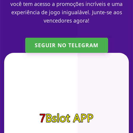
você tem acesso a promoções incríveis e uma
experiência de jogo inigualável. Junte-se aos
vencedores agora!
SEGUIR NO TELEGRAM