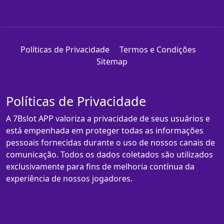
Políticas de Privacidade
Termos e Condições
Sitemap
Políticas de Privacidade
A 7Bslot APP valoriza a privacidade de seus usuários e
está empenhada em proteger todas as informações
pessoais fornecidas durante o uso de nossos canais de
comunicação. Todos os dados coletados são utilizados
exclusivamente para fins de melhoria contínua da
experiência de nossos jogadores.