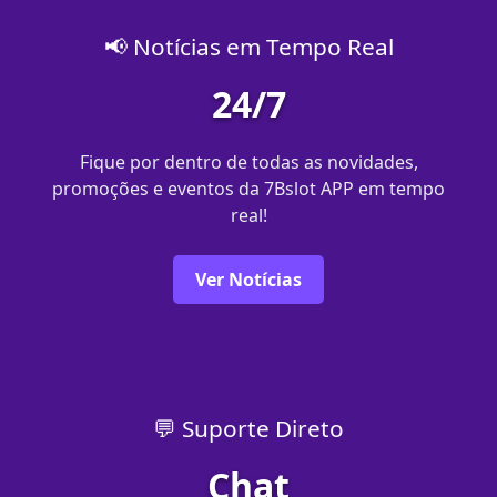
📢 Notícias em Tempo Real
24/7
Fique por dentro de todas as novidades,
promoções e eventos da 7Bslot APP em tempo
real!
Ver Notícias
💬 Suporte Direto
Chat