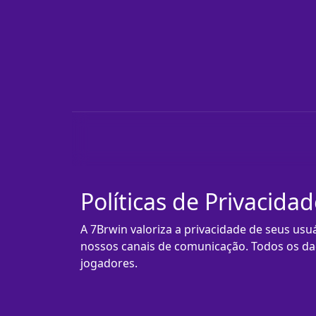
Políticas de Privacida
A 7Brwin valoriza a privacidade de seus us
nossos canais de comunicação. Todos os dad
jogadores.