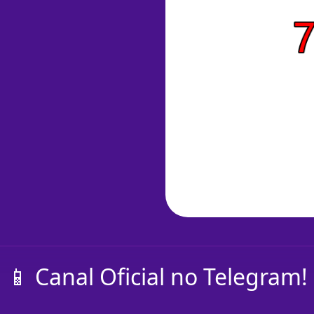
📱 Canal Oficial no Telegram!