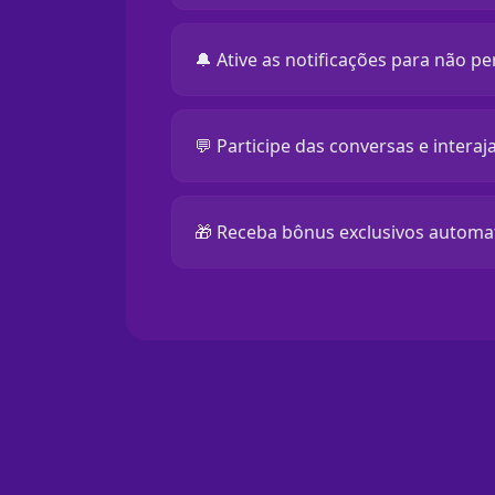
🔔 Ative as notificações para não p
💬 Participe das conversas e interaj
🎁 Receba bônus exclusivos autom