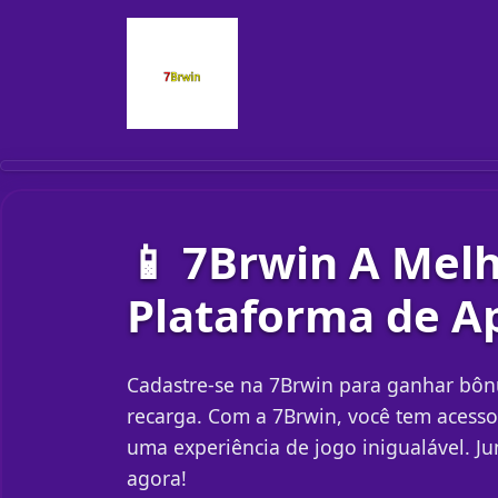
📱 7Brwin A Mel
Plataforma de A
Cadastre-se na 7Brwin para ganhar bôn
recarga. Com a 7Brwin, você tem acesso
uma experiência de jogo inigualável. J
agora!