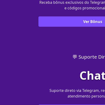
Receba bônus exclusivos do Telegra
e códigos promocionai
Ver Bônus
💬 Suporte Di
Cha
Suporte direto via Telegram, r
atendimento persona