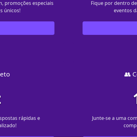
m, promoções especiais
Fique por dentro d
s únicos!
eventos d
reto
👥 
t
espostas rápidas e
Junte-se a uma com
lizado!
compa