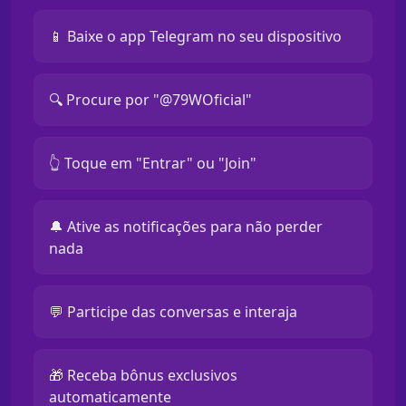
📱 Baixe o app Telegram no seu dispositivo
🔍 Procure por "@79WOficial"
👆 Toque em "Entrar" ou "Join"
🔔 Ative as notificações para não perder
nada
💬 Participe das conversas e interaja
🎁 Receba bônus exclusivos
automaticamente