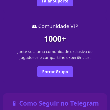
Falar Suporte
👥 Comunidade VIP
1000+
Junte-se a uma comunidade exclusiva de
jogadores e compartilhe experiências!
Entrar Grupo
📱 Como Seguir no Telegram