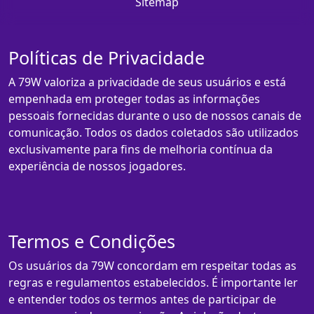
Sitemap
Políticas de Privacidade
A 79W valoriza a privacidade de seus usuários e está
empenhada em proteger todas as informações
pessoais fornecidas durante o uso de nossos canais de
comunicação. Todos os dados coletados são utilizados
exclusivamente para fins de melhoria contínua da
experiência de nossos jogadores.
Termos e Condições
Os usuários da 79W concordam em respeitar todas as
regras e regulamentos estabelecidos. É importante ler
e entender todos os termos antes de participar de