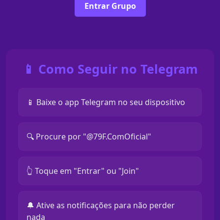
Entrar Grupo
📱 Como Seguir no Telegram
📱 Baixe o app Telegram no seu dispositivo
🔍 Procure por "@79F.ComOficial"
👆 Toque em "Entrar" ou "Join"
🔔 Ative as notificações para não perder
nada