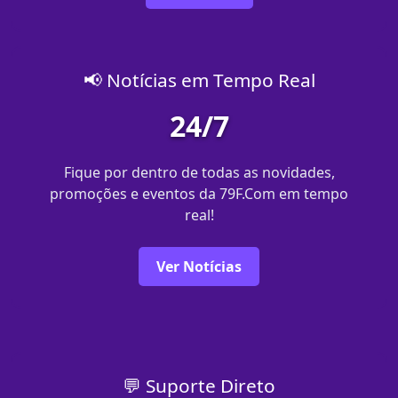
📢 Notícias em Tempo Real
24/7
Fique por dentro de todas as novidades,
promoções e eventos da 79F.Com em tempo
real!
Ver Notícias
💬 Suporte Direto