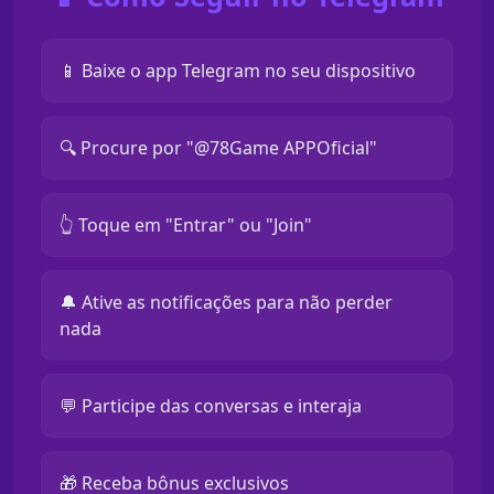
📱 Baixe o app Telegram no seu dispositivo
🔍 Procure por "@78Game APPOficial"
👆 Toque em "Entrar" ou "Join"
🔔 Ative as notificações para não perder
nada
💬 Participe das conversas e interaja
🎁 Receba bônus exclusivos