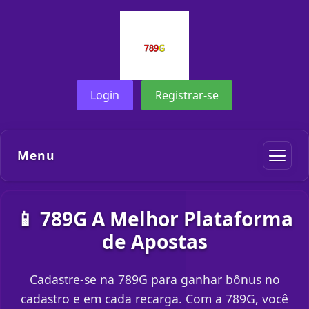
Login
Registrar-se
Menu
📱 789G A Melhor Plataforma
de Apostas
Cadastre-se na 789G para ganhar bônus no
cadastro e em cada recarga. Com a 789G, você