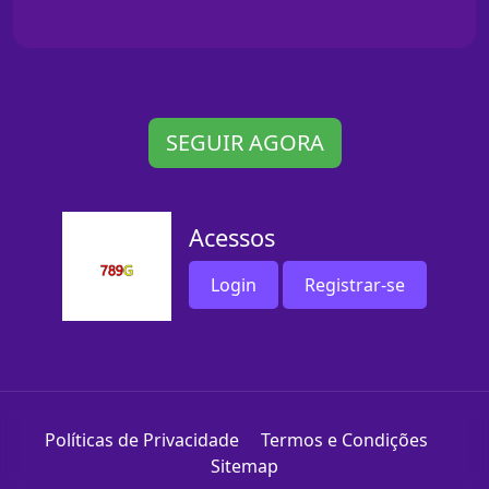
SEGUIR AGORA
Acessos
Login
Registrar-se
Políticas de Privacidade
Termos e Condições
Sitemap