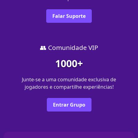
Falar Suporte
👥 Comunidade VIP
1000+
Junte-se a uma comunidade exclusiva de
jogadores e compartilhe experiências!
Entrar Grupo