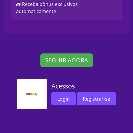
🎁 Receba bônus exclusivos
automaticamente
SEGUIR AGORA
Acessos
Login
Registrar-se