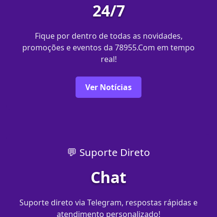
24/7
Fique por dentro de todas as novidades,
promoções e eventos da 78955.Com em tempo
real!
Ver Notícias
💬 Suporte Direto
Chat
Suporte direto via Telegram, respostas rápidas e
atendimento personalizado!