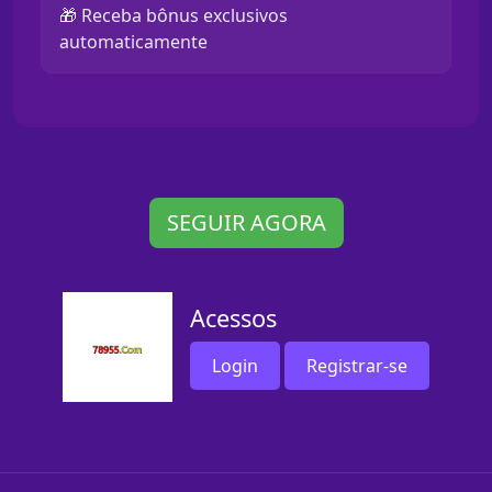
🎁 Receba bônus exclusivos
automaticamente
SEGUIR AGORA
Acessos
Login
Registrar-se