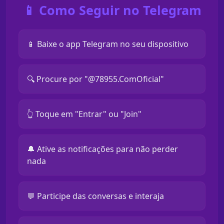
📱 Como Seguir no Telegram
📱 Baixe o app Telegram no seu dispositivo
🔍 Procure por "@78955.ComOficial"
👆 Toque em "Entrar" ou "Join"
🔔 Ative as notificações para não perder
nada
💬 Participe das conversas e interaja