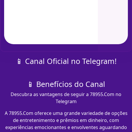
📱 Canal Oficial no Telegram!
📱 Benefícios do Canal
Descubra as vantagens de seguir a 78955.Com no
Telegram
A 78955.Com oferece uma grande variedade de opções
de entretenimento e prêmios em dinheiro, com
experiências emocionantes e envolventes aguardando