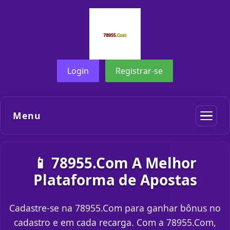
Login
Registrar-se
Menu
📱 78955.Com A Melhor
Plataforma de Apostas
Cadastre-se na 78955.Com para ganhar bônus no
cadastro e em cada recarga. Com a 78955.Com,