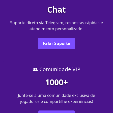
Chat
Suporte direto via Telegram, respostas rápidas e
atendimento personalizado!
Falar Suporte
👥 Comunidade VIP
1000+
Junte-se a uma comunidade exclusiva de
jogadores e compartilhe experiências!