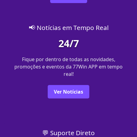
📢 Notícias em Tempo Real
24/7
Fique por dentro de todas as novidades,
promoções e eventos da 77Win APP em tempo
real!
Ver Notícias
💬 Suporte Direto