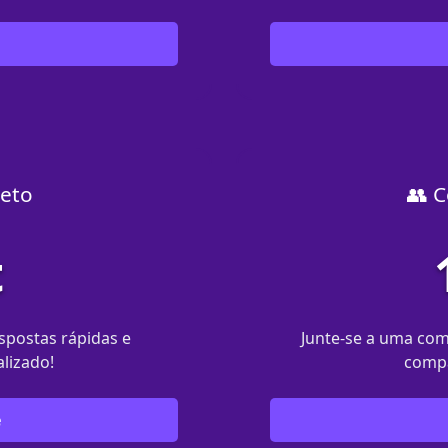
reto
👥 
t
espostas rápidas e
Junte-se a uma com
lizado!
compa
e