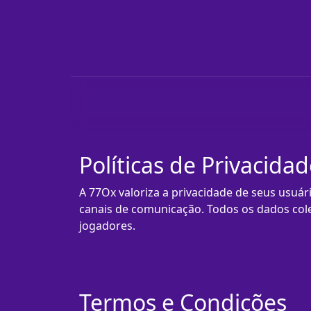
Políticas de Privacida
A 77Ox valoriza a privacidade de seus usuá
canais de comunicação. Todos os dados cole
jogadores.
Termos e Condições