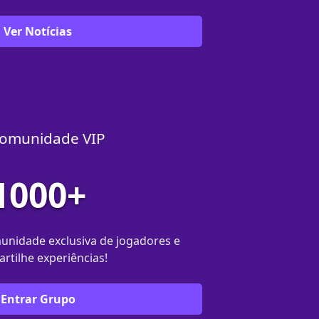
Ver Notícias
Comunidade VIP
1000+
unidade exclusiva de jogadores e
rtilhe experiências!
Entrar Grupo