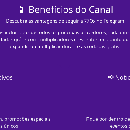
📱 Benefícios do Canal
Descubra as vantagens de seguir a 77Ox no Telegram
s inclui jogos de todos os principais provedores, cada um
odadas grátis com multiplicadores crescentes, enquanto ou
expandir ou multiplicar durante as rodadas grátis.
sivos
📢 Notí
m, promoções especiais
Fique por dentro d
s únicos!
eventos 