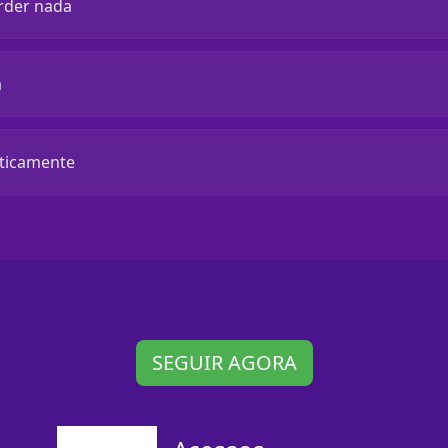
erder nada
a
aticamente
SEGUIR AGORA