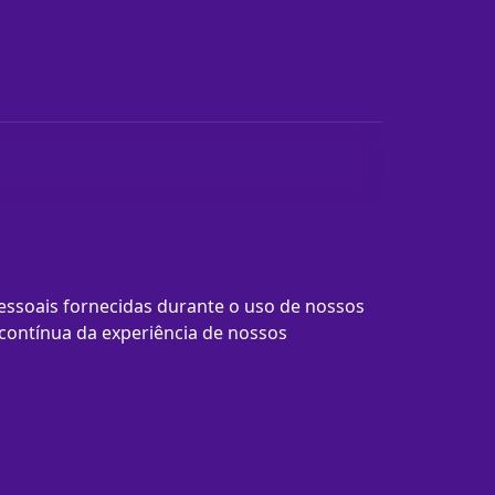
essoais fornecidas durante o uso de nossos
 contínua da experiência de nossos