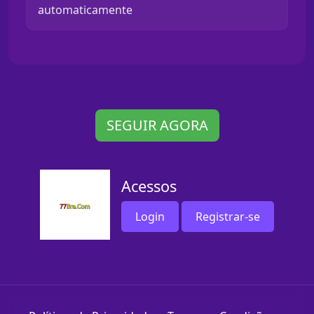
automaticamente
SEGUIR AGORA
Acessos
Login
Registrar-se