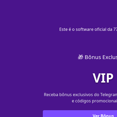
Este é o software oficial da 
🎁 Bônus Exclu
VIP
Receba bônus exclusivos do Telegra
e códigos promocionai
Ver Bônus