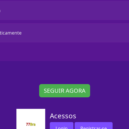
a
aticamente
SEGUIR AGORA
Acessos
Login
Registrar-se