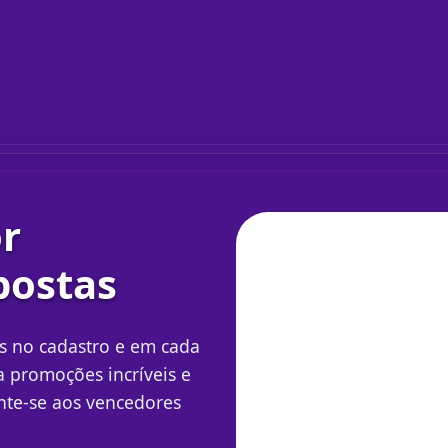
or
postas
s no cadastro e em cada
a promoções incríveis e
unte-se aos vencedores