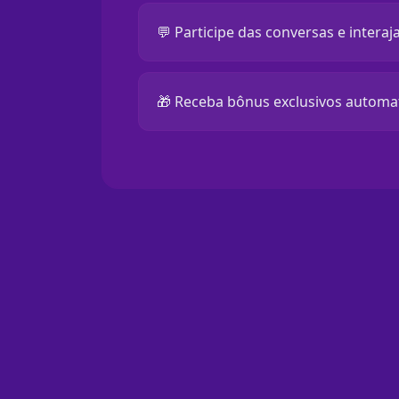
💬 Participe das conversas e interaj
🎁 Receba bônus exclusivos autom