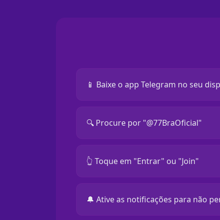
📱 Baixe o app Telegram no seu disp
🔍 Procure por "@77BraOficial"
👆 Toque em "Entrar" ou "Join"
🔔 Ative as notificações para não p