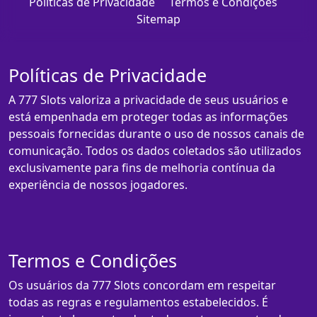
Políticas de Privacidade
Termos e Condições
Sitemap
Políticas de Privacidade
A 777 Slots valoriza a privacidade de seus usuários e
está empenhada em proteger todas as informações
pessoais fornecidas durante o uso de nossos canais de
comunicação. Todos os dados coletados são utilizados
exclusivamente para fins de melhoria contínua da
experiência de nossos jogadores.
Termos e Condições
Os usuários da 777 Slots concordam em respeitar
todas as regras e regulamentos estabelecidos. É