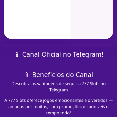
📱 Canal Oficial no Telegram!
📱 Benefícios do Canal
Descubra as vantagens de seguir a 777 Slots no
Telegram
A 777 Slots oferece jogos emocionantes e divertidos —
amados por muitos, com promoções disponíveis o
tempo todo!