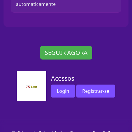
automaticamente
SEGUIR AGORA
Acessos
Login
Registrar-se