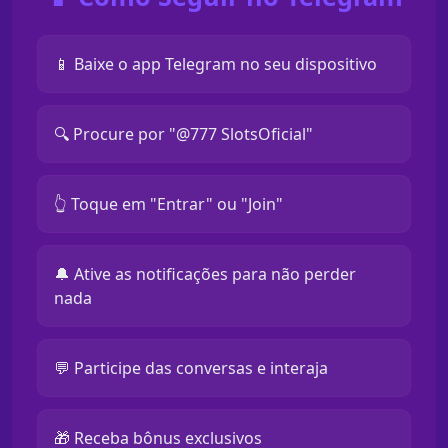
📱 Baixe o app Telegram no seu dispositivo
🔍 Procure por "@777 SlotsOficial"
👆 Toque em "Entrar" ou "Join"
🔔 Ative as notificações para não perder
nada
💬 Participe das conversas e interaja
🎁 Receba bônus exclusivos