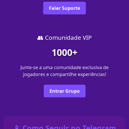
Falar Suporte
👥 Comunidade VIP
1000+
Junte-se a uma comunidade exclusiva de
jogadores e compartilhe experiências!
Entrar Grupo
📱 Como Seguir no Telegram