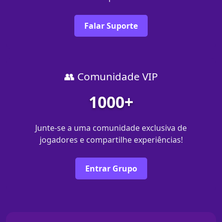
Falar Suporte
👥 Comunidade VIP
1000+
Junte-se a uma comunidade exclusiva de
jogadores e compartilhe experiências!
Entrar Grupo