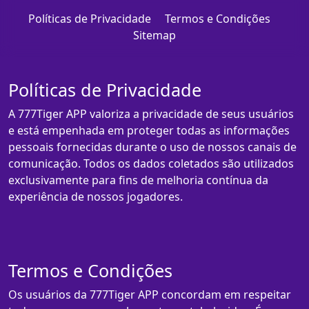
Políticas de Privacidade
Termos e Condições
Sitemap
Políticas de Privacidade
A 777Tiger APP valoriza a privacidade de seus usuários
e está empenhada em proteger todas as informações
pessoais fornecidas durante o uso de nossos canais de
comunicação. Todos os dados coletados são utilizados
exclusivamente para fins de melhoria contínua da
experiência de nossos jogadores.
Termos e Condições
Os usuários da 777Tiger APP concordam em respeitar