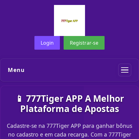
Login
Registrar-se
Menu
📱 777Tiger APP A Melhor
Plataforma de Apostas
Cadastre-se na 777Tiger APP para ganhar bônus
no cadastro e em cada recarga. Com a 777Tiger