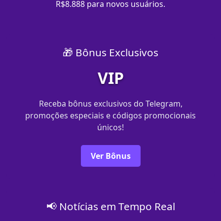
R$8.888 para novos usuários.
🎁 Bônus Exclusivos
VIP
Receba bônus exclusivos do Telegram,
promoções especiais e códigos promocionais
únicos!
Ver Bônus
📢 Notícias em Tempo Real