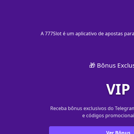
A 777Slot é um aplicativo de apostas para
🎁 Bônus Exclu
VIP
Receba bônus exclusivos do Telegra
e códigos promocionai
Ver Bônus