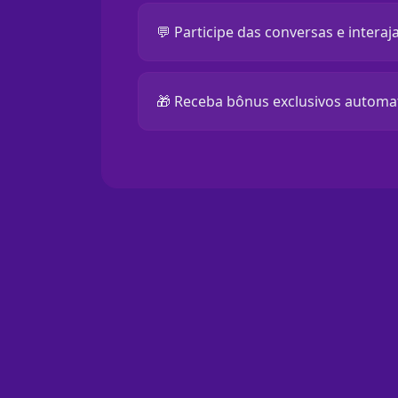
💬 Participe das conversas e interaj
🎁 Receba bônus exclusivos autom