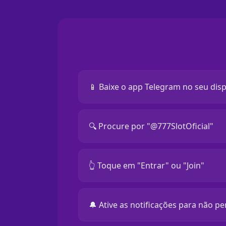
📱 Baixe o app Telegram no seu disp
🔍 Procure por "@777SlotOficial"
👆 Toque em "Entrar" ou "Join"
🔔 Ative as notificações para não p