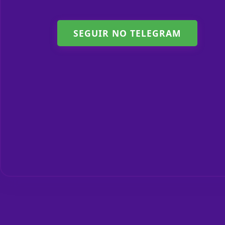
SEGUIR NO TELEGRAM