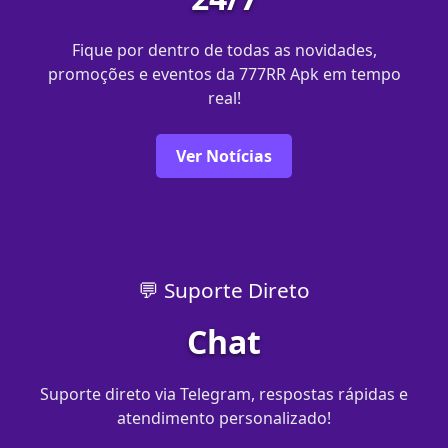
Fique por dentro de todas as novidades,
promoções e eventos da 777RR Apk em tempo
real!
Ver Notícias
💬 Suporte Direto
Chat
Suporte direto via Telegram, respostas rápidas e
atendimento personalizado!