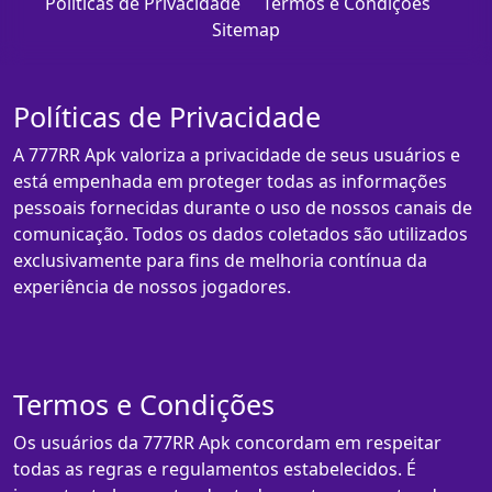
Políticas de Privacidade
Termos e Condições
Sitemap
Políticas de Privacidade
A 777RR Apk valoriza a privacidade de seus usuários e
está empenhada em proteger todas as informações
pessoais fornecidas durante o uso de nossos canais de
comunicação. Todos os dados coletados são utilizados
exclusivamente para fins de melhoria contínua da
experiência de nossos jogadores.
Termos e Condições
Os usuários da 777RR Apk concordam em respeitar
todas as regras e regulamentos estabelecidos. É