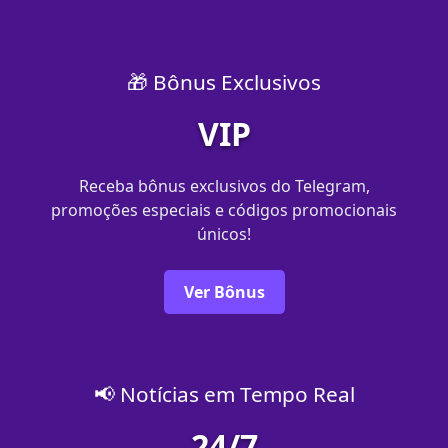
🎁 Bônus Exclusivos
VIP
Receba bônus exclusivos do Telegram,
promoções especiais e códigos promocionais
únicos!
Ver Bônus
📢 Notícias em Tempo Real
24/7