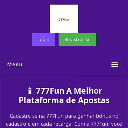
Login
Registrar-se
Menu
📱 777Fun A Melhor
Plataforma de Apostas
Cadastre-se na 777Fun para ganhar bônus no
cadastro e em cada recarga. Com a 777Fun, você