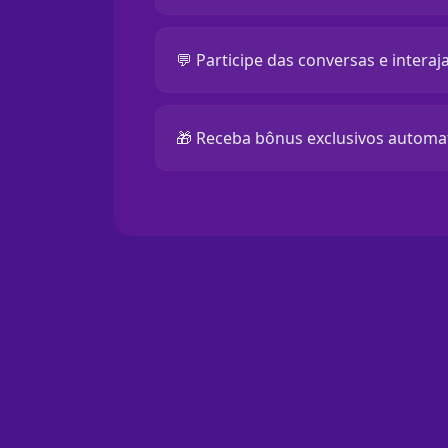
💬 Participe das conversas e interaj
🎁 Receba bônus exclusivos autom