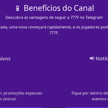
📱 Benefícios do Canal
Descubra as vantagens de seguir a 777F no Telegram
dada, uma nova começará rapidamente, e os jogadores po
777F.
sivos
📢 Notí
m, promoções especiais
Fique por dentro d
s únicos!
eventos 