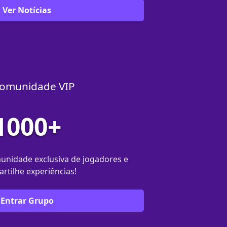
Ver Notícias
Comunidade VIP
1000+
unidade exclusiva de jogadores e
rtilhe experiências!
Entrar Grupo