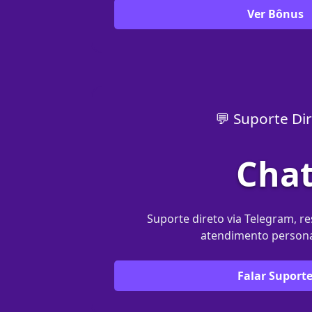
Ver Bônus
💬 Suporte Di
Cha
Suporte direto via Telegram, r
atendimento persona
Falar Suport