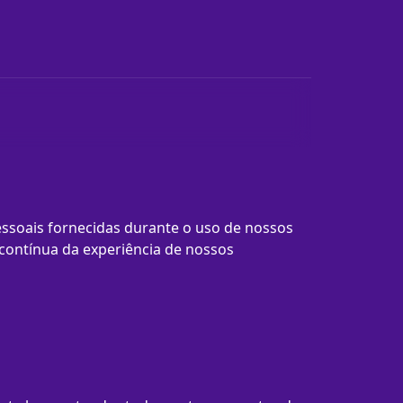
essoais fornecidas durante o uso de nossos
 contínua da experiência de nossos