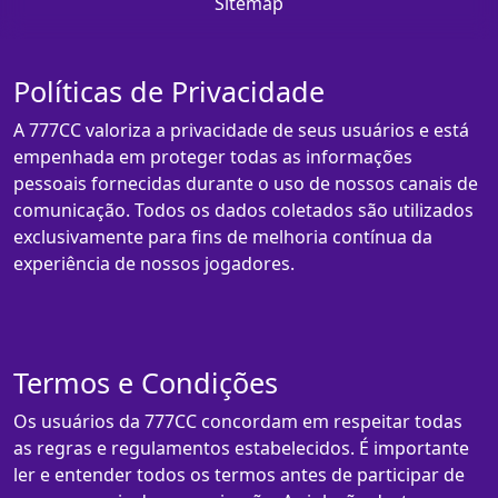
Sitemap
Políticas de Privacidade
A 777CC valoriza a privacidade de seus usuários e está
empenhada em proteger todas as informações
pessoais fornecidas durante o uso de nossos canais de
comunicação. Todos os dados coletados são utilizados
exclusivamente para fins de melhoria contínua da
experiência de nossos jogadores.
Termos e Condições
Os usuários da 777CC concordam em respeitar todas
as regras e regulamentos estabelecidos. É importante
ler e entender todos os termos antes de participar de