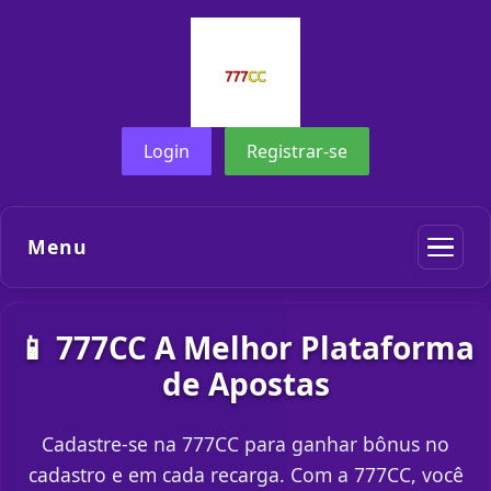
Login
Registrar-se
Menu
📱 777CC A Melhor Plataforma
de Apostas
Cadastre-se na 777CC para ganhar bônus no
cadastro e em cada recarga. Com a 777CC, você