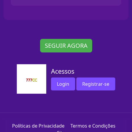
SEGUIR AGORA
Acessos
Login
Registrar-se
Políticas de Privacidade
Termos e Condições