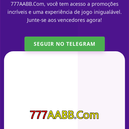
777AABB.Com, você tem acesso a promoções
incríveis e uma experiência de jogo inigualável.
Junte-se aos vencedores agora!
SEGUIR NO TELEGRAM