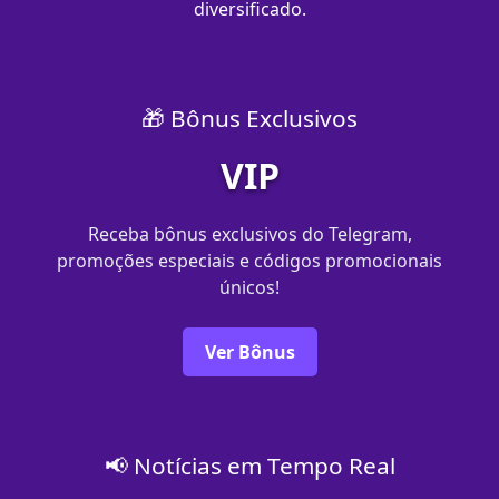
diversificado.
🎁 Bônus Exclusivos
VIP
Receba bônus exclusivos do Telegram,
promoções especiais e códigos promocionais
únicos!
Ver Bônus
📢 Notícias em Tempo Real