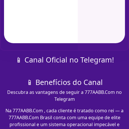
📱 Canal Oficial no Telegram!
📱 Benefícios do Canal
Descubra as vantagens de seguir a 777AABB.Com no
Telegram
Na 777AABB.Com , cada cliente é tratado como rei — a
777AABB.Com Brasil conta com uma equipe de elite
profissional e um sistema operacional impecável e