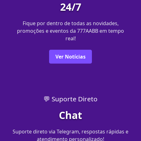
24/7
Fique por dentro de todas as novidades,
promoções e eventos da 777AABB em tempo
real!
Ver Notícias
💬 Suporte Direto
Chat
Suporte direto via Telegram, respostas rápidas e
atendimento personalizado!