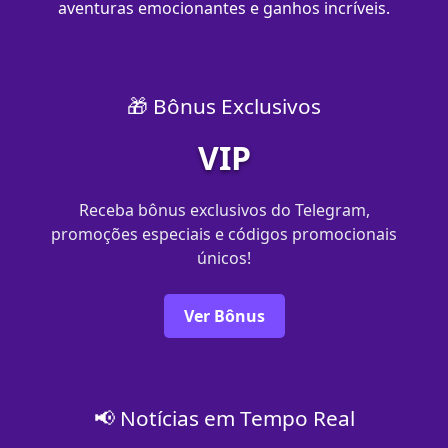
aventuras emocionantes e ganhos incríveis.
🎁 Bônus Exclusivos
VIP
Receba bônus exclusivos do Telegram,
promoções especiais e códigos promocionais
únicos!
Ver Bônus
📢 Notícias em Tempo Real