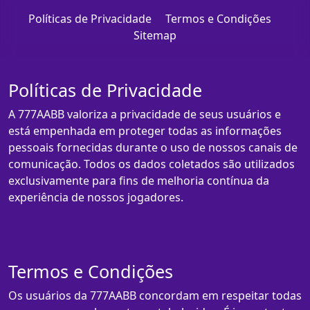
Políticas de Privacidade
Termos e Condições
Sitemap
Políticas de Privacidade
A 777AABB valoriza a privacidade de seus usuários e
está empenhada em proteger todas as informações
pessoais fornecidas durante o uso de nossos canais de
comunicação. Todos os dados coletados são utilizados
exclusivamente para fins de melhoria contínua da
experiência de nossos jogadores.
Termos e Condições
Os usuários da 777AABB concordam em respeitar todas