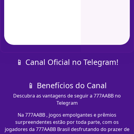
📱 Canal Oficial no Telegram!
📱 Benefícios do Canal
Descubra as vantagens de seguir a 777AABB no
Telegram
Na 777AABB , jogos empolgantes e prêmios
surpreendentes estão por toda parte, com os
jogadores da 777AABB Brasil desfrutando do prazer de