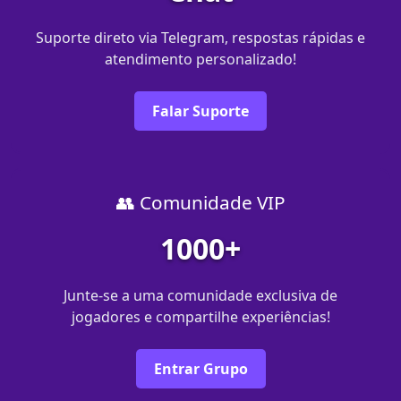
Suporte direto via Telegram, respostas rápidas e
atendimento personalizado!
Falar Suporte
👥 Comunidade VIP
1000+
Junte-se a uma comunidade exclusiva de
jogadores e compartilhe experiências!
Entrar Grupo