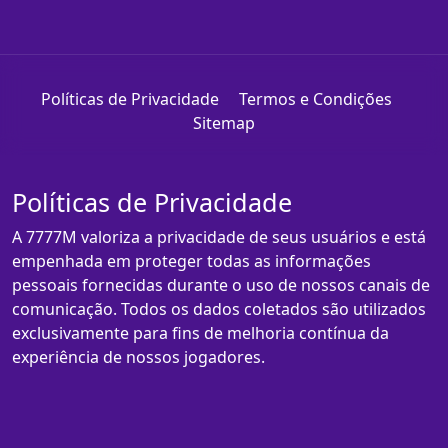
Políticas de Privacidade
Termos e Condições
Sitemap
Políticas de Privacidade
A 7777M valoriza a privacidade de seus usuários e está
empenhada em proteger todas as informações
pessoais fornecidas durante o uso de nossos canais de
comunicação. Todos os dados coletados são utilizados
exclusivamente para fins de melhoria contínua da
experiência de nossos jogadores.