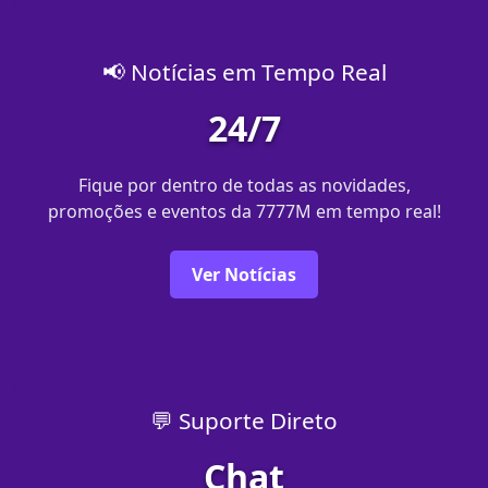
📢 Notícias em Tempo Real
24/7
Fique por dentro de todas as novidades,
promoções e eventos da 7777M em tempo real!
Ver Notícias
💬 Suporte Direto
Chat