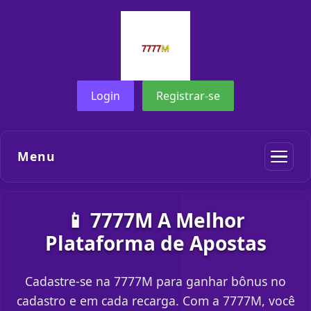
Login
Registrar-se
Menu
📱 7777M A Melhor
Plataforma de Apostas
Cadastre-se na 7777M para ganhar bônus no
cadastro e em cada recarga. Com a 7777M, você