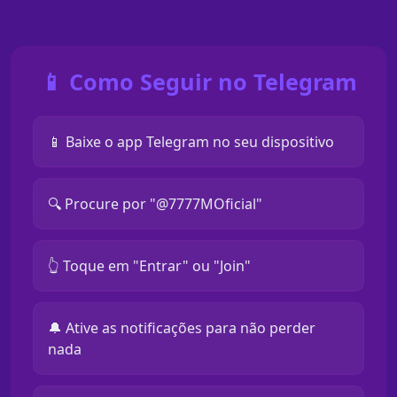
📱 Como Seguir no Telegram
📱 Baixe o app Telegram no seu dispositivo
🔍 Procure por "@7777MOficial"
👆 Toque em "Entrar" ou "Join"
🔔 Ative as notificações para não perder
nada