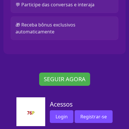
💬 Participe das conversas e interaja
🎁 Receba bônus exclusivos
automaticamente
SEGUIR AGORA
Acessos
Login
Registrar-se