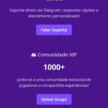
Suporte direto via Telegram, respostas rápidas e
atendimento personalizado!
Falar Suporte
👥 Comunidade VIP
1000+
Junte-se a uma comunidade exclusiva de
jogadores e compartilhe experiências!
Entrar Grupo