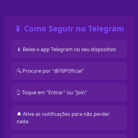
📱 Como Seguir no Telegram
📱 Baixe o app Telegram no seu dispositivo
🔍 Procure por "@76POficial"
👆 Toque em "Entrar" ou "Join"
🔔 Ative as notificações para não perder
nada