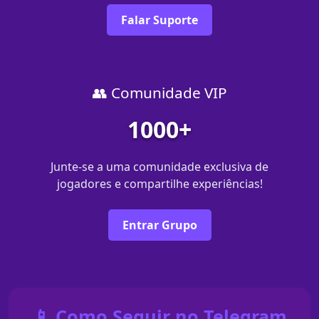
Falar Suporte
👥 Comunidade VIP
1000+
Junte-se a uma comunidade exclusiva de
jogadores e compartilhe experiências!
Entrar Grupo
📱 Como Seguir no Telegram