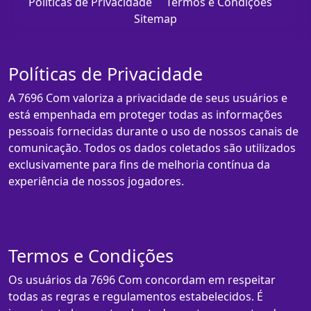
Políticas de Privacidade
Termos e Condições
Sitemap
Políticas de Privacidade
A 7696 Com valoriza a privacidade de seus usuários e
está empenhada em proteger todas as informações
pessoais fornecidas durante o uso de nossos canais de
comunicação. Todos os dados coletados são utilizados
exclusivamente para fins de melhoria contínua da
experiência de nossos jogadores.
Termos e Condições
Os usuários da 7696 Com concordam em respeitar
todas as regras e regulamentos estabelecidos. É