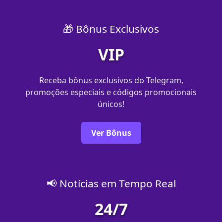
🎁 Bônus Exclusivos
VIP
Receba bônus exclusivos do Telegram,
promoções especiais e códigos promocionais
únicos!
Ver Bônus
📢 Notícias em Tempo Real
24/7