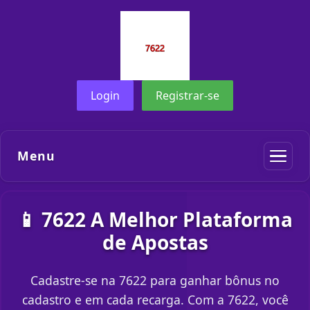
Login
Registrar-se
Menu
📱 7622 A Melhor Plataforma
de Apostas
Cadastre-se na 7622 para ganhar bônus no
cadastro e em cada recarga. Com a 7622, você