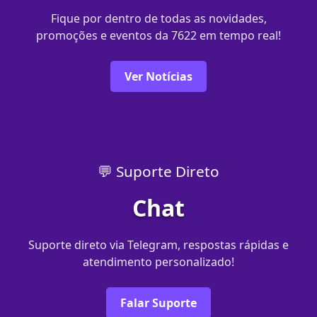
Fique por dentro de todas as novidades,
promoções e eventos da 7622 em tempo real!
Ver Notícias
💬 Suporte Direto
Chat
Suporte direto via Telegram, respostas rápidas e
atendimento personalizado!
Falar Suporte