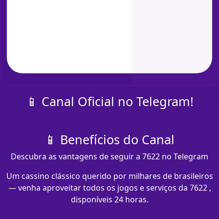
📱 Canal Oficial no Telegram!
📱 Benefícios do Canal
Descubra as vantagens de seguir a 7622 no Telegram
Um cassino clássico querido por milhares de brasileiros
— venha aproveitar todos os jogos e serviços da 7622 ,
disponíveis 24 horas.