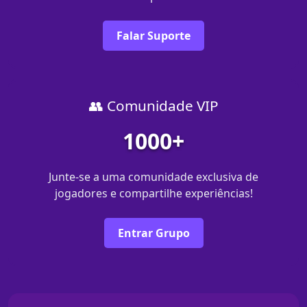
Falar Suporte
👥 Comunidade VIP
1000+
Junte-se a uma comunidade exclusiva de
jogadores e compartilhe experiências!
Entrar Grupo