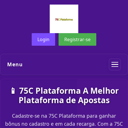
Login
Registrar-se
Menu
📱 75C Plataforma A Melhor
Plataforma de Apostas
Cadastre-se na 75C Plataforma para ganhar
bônus no cadastro e em cada recarga. Com a 75C