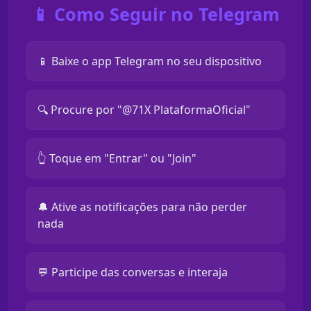
📱 Como Seguir no Telegram
📱 Baixe o app Telegram no seu dispositivo
🔍 Procure por "@71X PlataformaOficial"
👆 Toque em "Entrar" ou "Join"
🔔 Ative as notificações para não perder
nada
💬 Participe das conversas e interaja