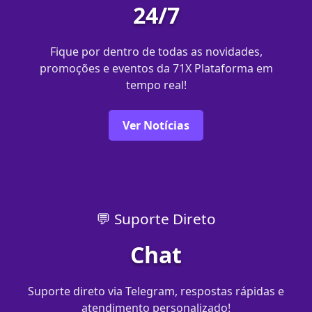
24/7
Fique por dentro de todas as novidades,
promoções e eventos da 71X Plataforma em
tempo real!
Ver Notícias
💬 Suporte Direto
Chat
Suporte direto via Telegram, respostas rápidas e
atendimento personalizado!