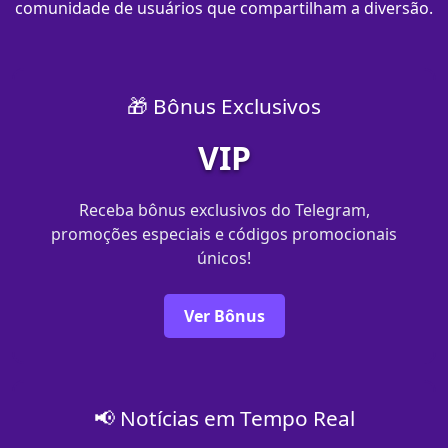
comunidade de usuários que compartilham a diversão.
🎁 Bônus Exclusivos
VIP
Receba bônus exclusivos do Telegram,
promoções especiais e códigos promocionais
únicos!
Ver Bônus
📢 Notícias em Tempo Real