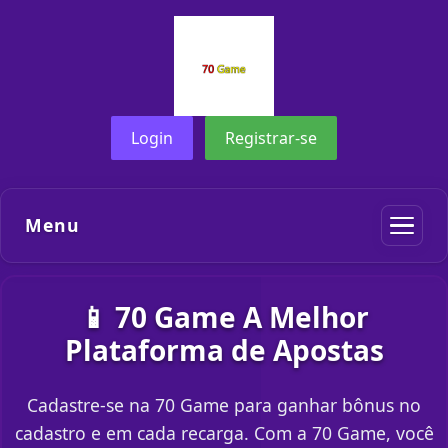
Login
Registrar-se
Menu
📱 70 Game A Melhor
Plataforma de Apostas
Cadastre-se na 70 Game para ganhar bônus no
cadastro e em cada recarga. Com a 70 Game, você