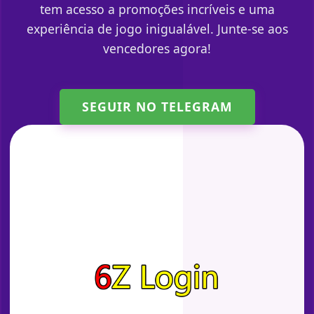
tem acesso a promoções incríveis e uma
experiência de jogo inigualável. Junte-se aos
vencedores agora!
SEGUIR NO TELEGRAM