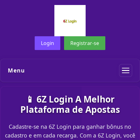
Login
Registrar-se
Menu
📱 6Z Login A Melhor
Plataforma de Apostas
Cadastre-se na 6Z Login para ganhar bônus no
cadastro e em cada recarga. Com a 6Z Login, você