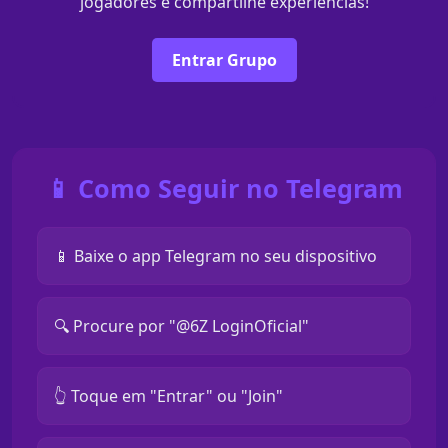
jogadores e compartilhe experiências!
Entrar Grupo
📱 Como Seguir no Telegram
📱 Baixe o app Telegram no seu dispositivo
🔍 Procure por "@6Z LoginOficial"
👆 Toque em "Entrar" ou "Join"