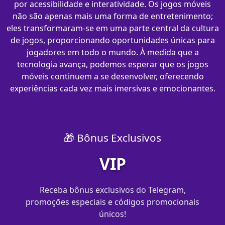
por acessibilidade e interatividade. Os jogos móveis
não são apenas mais uma forma de entretenimento;
eles transformaram-se em uma parte central da cultura
de jogos, proporcionando oportunidades únicas para
jogadores em todo o mundo. À medida que a
tecnologia avança, podemos esperar que os jogos
móveis continuem a se desenvolver, oferecendo
experiências cada vez mais imersivas e emocionantes.
🎁 Bônus Exclusivos
VIP
Receba bônus exclusivos do Telegram,
promoções especiais e códigos promocionais
únicos!