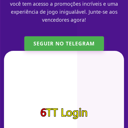
você tem acesso a promoções incríveis e uma
experiência de jogo inigualável. Junte-se aos
vencedores agora!
SEGUIR NO TELEGRAM