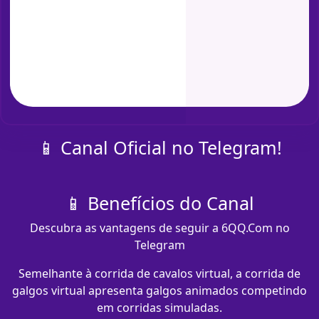
📱 Canal Oficial no Telegram!
📱 Benefícios do Canal
Descubra as vantagens de seguir a 6QQ.Com no
Telegram
Semelhante à corrida de cavalos virtual, a corrida de
galgos virtual apresenta galgos animados competindo
em corridas simuladas.