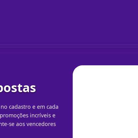
postas
 no cadastro e em cada
promoções incríveis e
unte-se aos vencedores