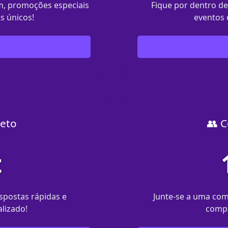
m, promoções especiais
Fique por dentro d
s únicos!
eventos 
reto
👥 
t
espostas rápidas e
Junte-se a uma com
lizado!
compa