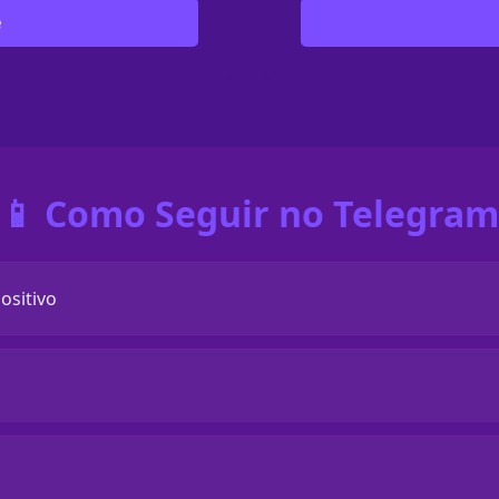
e
📱 Como Seguir no Telegram
ositivo