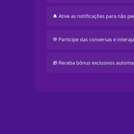
🔔 Ative as notificações para não p
💬 Participe das conversas e interaj
🎁 Receba bônus exclusivos autom