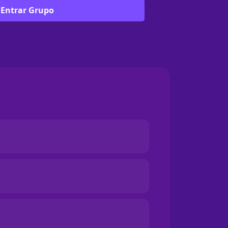
Entrar Grupo