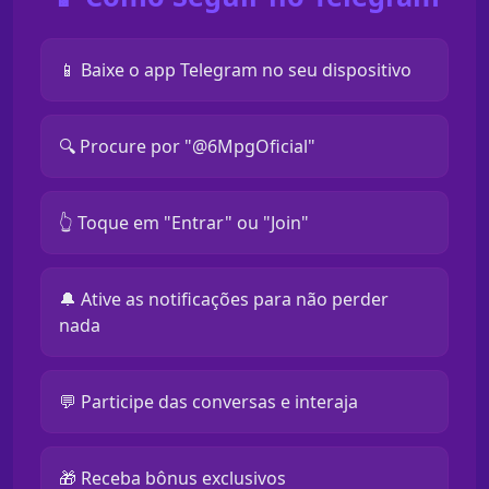
📱 Baixe o app Telegram no seu dispositivo
🔍 Procure por "@6MpgOficial"
👆 Toque em "Entrar" ou "Join"
🔔 Ative as notificações para não perder
nada
💬 Participe das conversas e interaja
🎁 Receba bônus exclusivos