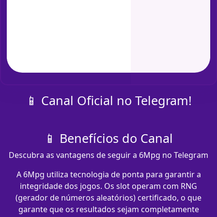
📱 Canal Oficial no Telegram!
📱 Benefícios do Canal
Descubra as vantagens de seguir a 6Mpg no Telegram
A 6Mpg utiliza tecnologia de ponta para garantir a
integridade dos jogos. Os slot operam com RNG
(gerador de números aleatórios) certificado, o que
garante que os resultados sejam completamente