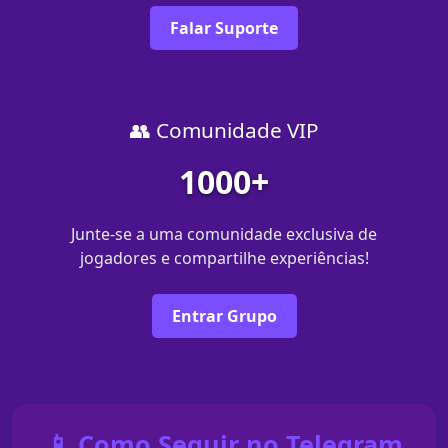
Falar Suporte
👥 Comunidade VIP
1000+
Junte-se a uma comunidade exclusiva de
jogadores e compartilhe experiências!
Entrar Grupo
📱 Como Seguir no Telegram