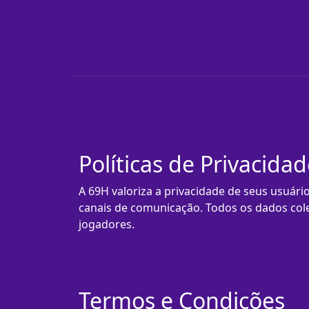
Políticas de Privacida
A 69H valoriza a privacidade de seus usuár
canais de comunicação. Todos os dados cole
jogadores.
Termos e Condições