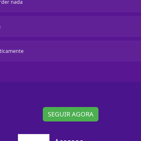
erder nada
a
aticamente
SEGUIR AGORA