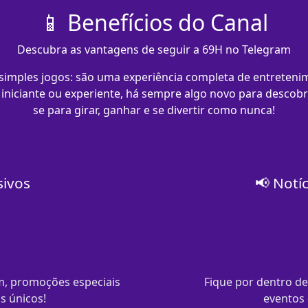
📱 Benefícios do Canal
Descubra as vantagens de seguir a 69H no Telegram
imples jogos: são uma experiência completa de entretenim
iniciante ou experiente, há sempre algo novo para descobri
se para girar, ganhar e se divertir como nunca!
sivos
📢 Notí
m, promoções especiais
Fique por dentro d
s únicos!
eventos