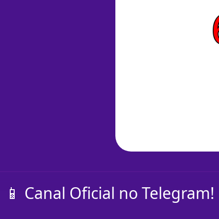
📱 Canal Oficial no Telegram!