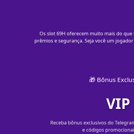
Os slot 69H oferecem muito mais do que s
prêmios e segurança. Seja você um jogador 
🎁 Bônus Exclu
VIP
Receba bônus exclusivos do Telegra
e códigos promocionai