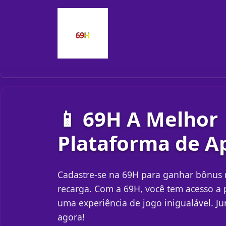
📱 69H A Melhor
Plataforma de A
Cadastre-se na 69H para ganhar bônus 
recarga. Com a 69H, você tem acesso a 
uma experiência de jogo inigualável. J
agora!