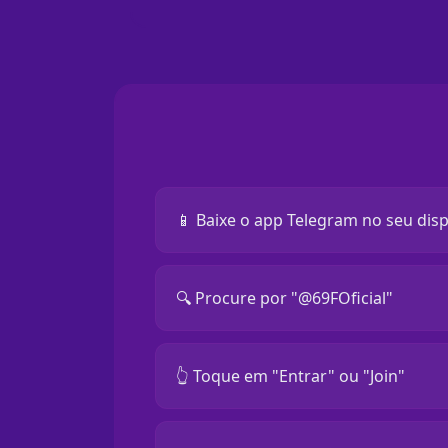
📱 Baixe o app Telegram no seu disp
🔍 Procure por "@69FOficial"
👆 Toque em "Entrar" ou "Join"