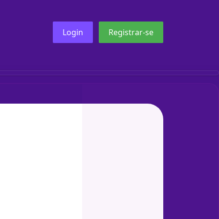
Login
Registrar-se