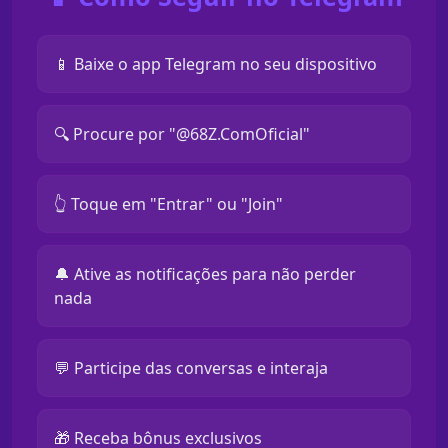
📱 Baixe o app Telegram no seu dispositivo
🔍 Procure por "@68Z.ComOficial"
👆 Toque em "Entrar" ou "Join"
🔔 Ative as notificações para não perder
nada
💬 Participe das conversas e interaja
🎁 Receba bônus exclusivos