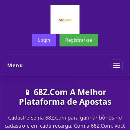
Login
Registrar-se
Menu
📱 68Z.Com A Melhor
Plataforma de Apostas
Cadastre-se na 68Z.Com para ganhar bônus no
cadastro e em cada recarga. Com a 68Z.Com, você