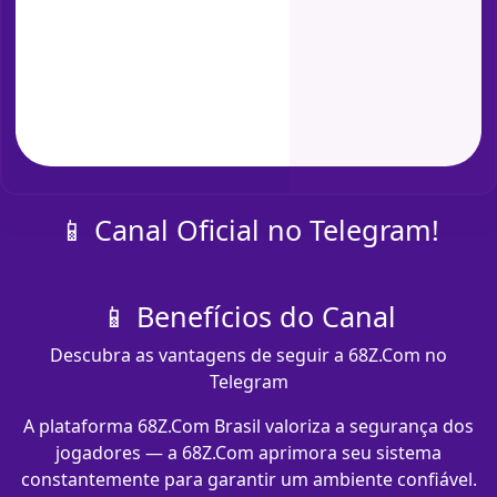
📱 Canal Oficial no Telegram!
📱 Benefícios do Canal
Descubra as vantagens de seguir a 68Z.Com no
Telegram
A plataforma 68Z.Com Brasil valoriza a segurança dos
jogadores — a 68Z.Com aprimora seu sistema
constantemente para garantir um ambiente confiável.