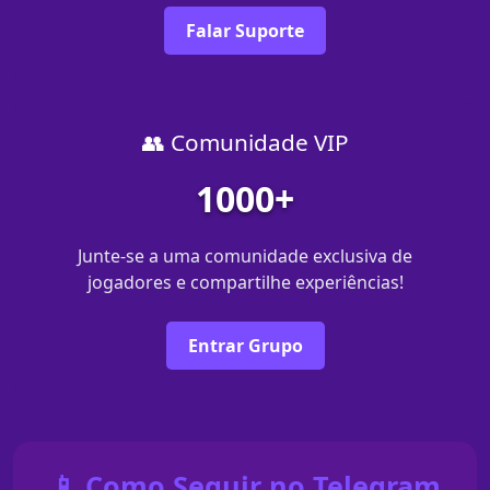
Falar Suporte
👥 Comunidade VIP
1000+
Junte-se a uma comunidade exclusiva de
jogadores e compartilhe experiências!
Entrar Grupo
📱 Como Seguir no Telegram