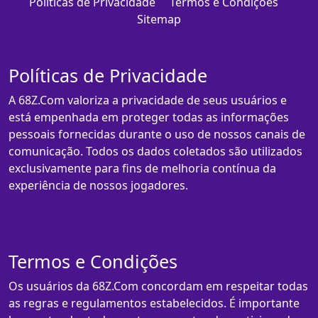
Políticas de Privacidade
Termos e Condições
Sitemap
Políticas de Privacidade
A 68Z.Com valoriza a privacidade de seus usuários e
está empenhada em proteger todas as informações
pessoais fornecidas durante o uso de nossos canais de
comunicação. Todos os dados coletados são utilizados
exclusivamente para fins de melhoria contínua da
experiência de nossos jogadores.
Termos e Condições
Os usuários da 68Z.Com concordam em respeitar todas
as regras e regulamentos estabelecidos. É importante