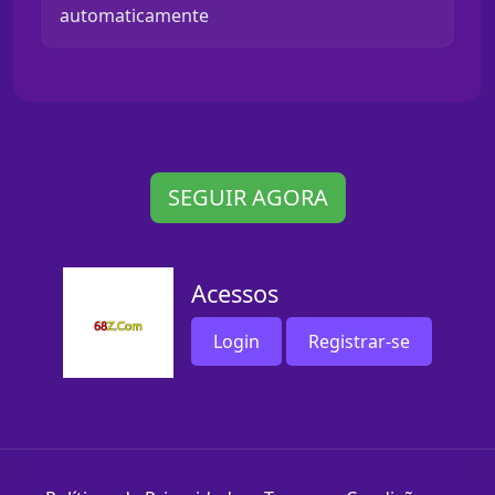
automaticamente
SEGUIR AGORA
Acessos
Login
Registrar-se