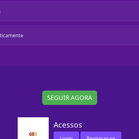
a
aticamente
SEGUIR AGORA
Acessos
Login
Registrar-se