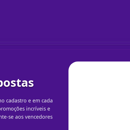
postas
no cadastro e em cada
promoções incríveis e
unte-se aos vencedores