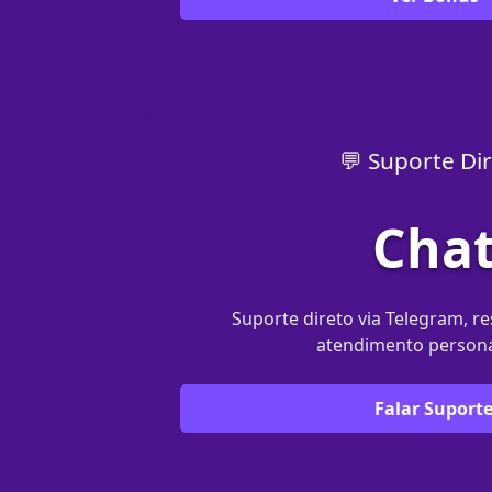
💬 Suporte Di
Cha
Suporte direto via Telegram, r
atendimento persona
Falar Suport