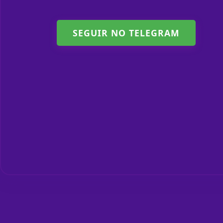
SEGUIR NO TELEGRAM