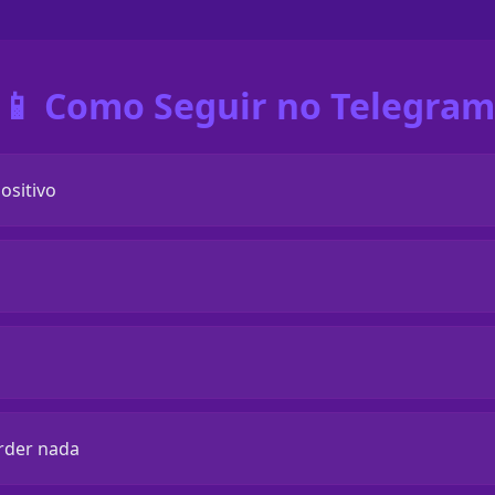
📱 Como Seguir no Telegram
ositivo
erder nada