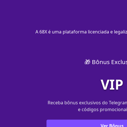
A 68X é uma plataforma licenciada e legal
🎁 Bônus Exclu
VIP
Receba bônus exclusivos do Telegra
e códigos promocionai
Ver Bônus