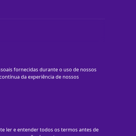
ssoais fornecidas durante o uso de nossos
 contínua da experiência de nossos
te ler e entender todos os termos antes de