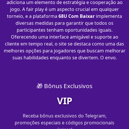
adiciona um elemento de estratégia e cooperação ao
jogo. A fair play é um aspecto crucial em qualquer
torneio, e a plataforma
68U Com Baixar
implementa
diversas medidas para garantir que todos os
participantes tenham oportunidades iguais.
Oferecendo uma interface amigável e suporte ao
cliente em tempo real, o site se destaca como uma das
melhores opções para jogadores que buscam melhorar
suas habilidades enquanto se divertem. O envo.
🎁 Bônus Exclusivos
VIP
Receba bônus exclusivos do Telegram,
promoções especiais e códigos promocionais