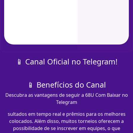
📱 Canal Oficial no Telegram!
📱 Benefícios do Canal
Descubra as vantagens de seguir a 68U Com Baixar no
Telegram
sultados em tempo real e prêmios para os melhores
colocados. Além disso, muitos torneios oferecem a
possibilidade de se inscrever em equipes, o que