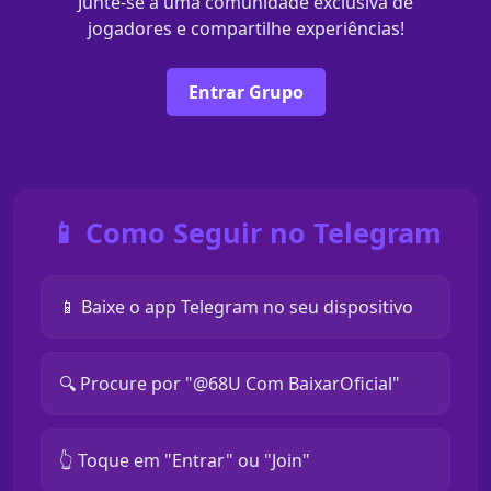
Junte-se a uma comunidade exclusiva de
jogadores e compartilhe experiências!
Entrar Grupo
📱 Como Seguir no Telegram
📱 Baixe o app Telegram no seu dispositivo
🔍 Procure por "@68U Com BaixarOficial"
👆 Toque em "Entrar" ou "Join"