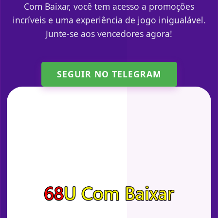
Com Baixar, você tem acesso a promoções
incríveis e uma experiência de jogo inigualável.
Junte-se aos vencedores agora!
SEGUIR NO TELEGRAM